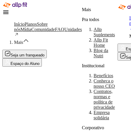
Mais
I
Pra todos
Início
Planos
Sobre
nós
Mídia
Comunidade
FAQ
Unidades
Allp
Suplements
Allp Fit
Mais
Home
Es
Blog da
Seja um franqueado
Nutri
Se
Espaço do Aluno
Institucional
Benefícios
Conheça o
nosso CEO
Contratos,
normas e
política de
privacidade
Empresa
solidária
Corporativo