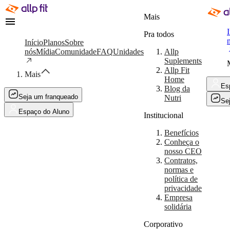
Mais
I
Pra todos
Início
Planos
Sobre
nós
Mídia
Comunidade
FAQ
Unidades
Allp
Suplements
Allp Fit
Mais
Home
Es
Blog da
Seja um franqueado
Nutri
Se
Espaço do Aluno
Institucional
Benefícios
Conheça o
nosso CEO
Contratos,
normas e
política de
privacidade
Empresa
solidária
Corporativo