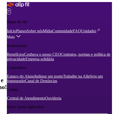
Mapa do site
Início
Planos
Sobre nós
Mídia
Comunidade
FAQ
Unidades
Mais
Institucional
Benefícios
Conheça o nosso CEO
Contratos, normas e política de
privacidade
Empresa solidária
Corporativo
Espaço do Aluno
Indique um ponto
Trabalhe na Allp
Seja um
 e
franqueado
Canal de Denúncias
mo!
Canais
Central de Atendimento
Ouvidoria
Baixe nosso Aplicativo