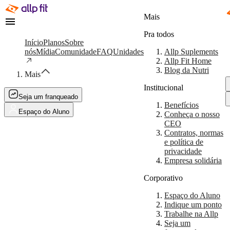
Mais
Pra todos
Início
Planos
Sobre
nós
Mídia
Comunidade
FAQ
Unidades
Allp Suplements
Allp Fit Home
Blog da Nutri
Mais
Institucional
Seja um franqueado
Benefícios
Espaço do Aluno
Conheça o nosso
CEO
Contratos, normas
e política de
privacidade
Empresa solidária
Corporativo
Espaço do Aluno
Indique um ponto
Trabalhe na Allp
Seja um