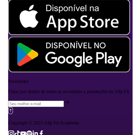
Novidades
Fique por dentro de todas as novidades e promoções da Allp Fit
Copyright © 2025 Allp Fit Academia